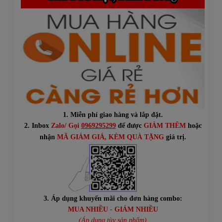
1. Miễn phí giao hàng và lắp đặt.
2. Inbox
Zalo/ Gọi
0969295299
để được
GIẢM THÊM
hoặc
n
hận
MÃ GIẢM GIÁ
, KÈM QUÀ TẶNG
giá trị.
3. Áp dụng khuyến mãi cho đơn hàng combo:
MUA NHIỀU - GIẢM NHIỀU
(Áp dụng tùy sản phẩm)