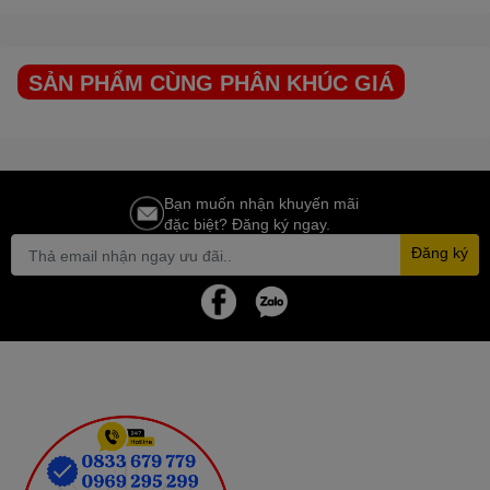
phẩm như thịt, cá, rau củ, …trong thời gian dài.
Mặt kính cường lực sang trọng, đẳng cấp
SẢN PHẨM CÙNG PHÂN KHÚC GIÁ
Để bảo vệ mặt tủ
SANAKY
toàn diện hơn thì tủ được trang bị một
lớp mặt kính cường lực, thiết kế này ngoài việc giúp tủ trông đẹp
hơn thì lớp kính cường lực sẽ giúp cho việc bảo vệ được cánh tủ
trước tác động bên ngoài.
Bạn muốn nhận khuyến mãi
Giúp cho tủ dễ dàng di chuyển
đặc biệt? Đăng ký ngay.
Đăng ký
Tủ
SANAKY
có trang bị bánh xe thuận tiện cho việc di chuyển tủ
vì tủ đông sở hữu trọng lượng lớn, tủ đông gây nhiều khó khăn
khi vận chuyển.
Giỏ đựng đồ tiện lợi tách biệt có thể bỏ ra khi không sử dụng.
Tủ đông
SANAKY
Lòng côi tủ phẳng dễ dàng vệ sinh, sắp xếp tủ.
Tủ
SANAKY
có trang bị khoá an toàn