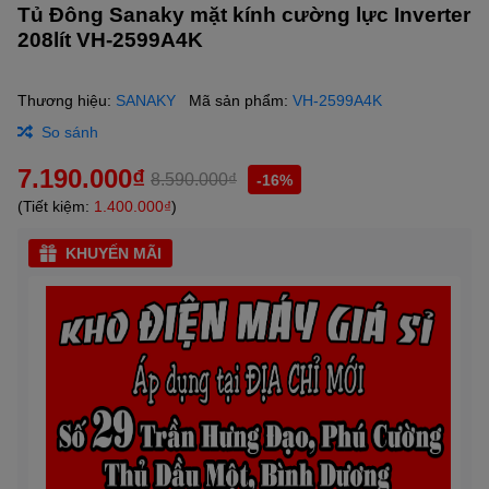
Tủ Đông Sanaky mặt kính cường lực Inverter
208lít VH-2599A4K
Thương hiệu:
SANAKY
Mã sản phẩm:
VH-2599A4K
So sánh
7.190.000₫
8.590.000₫
-16%
(Tiết kiệm:
1.400.000₫
)
KHUYẾN MÃI