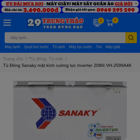
0
0
Máy lạnh
Quạt hơi nước
Tủ lạnh
Máy lọc nước
Tivi
Máy giặt
Trang chủ
/
*Tủ đông, Tủ mát
/
Tủ Đông Sanaky mặt kính cường lực Inverter 208lít VH-2599A4K