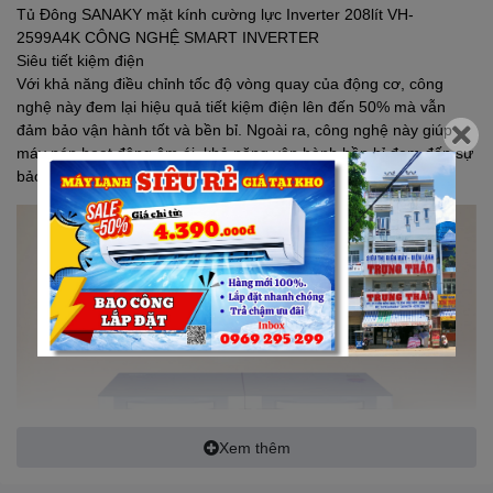
Tủ Đông
SANAKY
mặt kính cường lực Inverter 208lít VH-
2599A4K CÔNG NGHỆ SMART INVERTER
Siêu tiết kiệm điện
Với khả năng điều chỉnh tốc độ vòng quay của động cơ, công
nghệ này đem lại hiệu quả tiết kiệm điện lên đến 50% mà vẫn
đảm bảo vận hành tốt và bền bỉ. Ngoài ra, công nghệ này giúp
máy nén hoạt động êm ái, khả năng vận hành bền bỉ đem đến sự
bảo quản thực phẩm tuyệt vời cho bạn.
Xem thêm