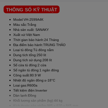
THÔNG SỐ KỸ THUẬT
Model:VH-2599A4K
Màu sắc:Trắng
Nhà sản xuất:
SANAKY
Xuất xứ:Việt Nam
Thời gian bảo hành:24 Tháng
Địa điểm bảo hành:TRUNG THẢO
THIẾT KẾ THÔNG MINH
Loại tủ đông:Tủ đông nằm
Dung tích tổng:250 lít
Tủ
SANAKY
1 ngăn đông – 2 cánh mở
Dung tích sử dụng:208 lít
Số cửa tủ đông:2 cửa
Đây là dòng tủ 1 ngăn đông nhưng lại được thiết kế 2 cánh mở,
Số ngăn tủ đông:1 ngăn đông
mang đến sự tiện lợi cho bạn trong việc tìm kiếm thực phẩm cần
Công suất:80.9 W
dùng khi lấy và cho vào thực phẩm bên trong tủ cũng như giảm
Nhiệt độ ngăn đông:≤-18°C
bớt tình trạng hơi lạnh thoát ra ngoài gây tiêu hao điện năng.
Loại gas:R600a
Tiết kiệm điện:Inverter
Chiếc tủ đông
SANAKY
này sẽ là sự lựa chọn lý tưởng cho gia
Dàn lạnh:Đồng
đình kinh doanh tạp hóa, quán ăn, nhà hàng,…
Khối lượng sản phẩm (kg):44 kg
Kích thước sản phẩm:985 x 620 x 845 mm