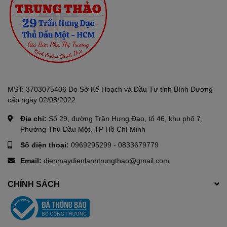
Việc mở tủ thường xuyên sẽ làm thất thoát nhiệt, giảm hiệu quả
đông lạnh của tủ, đồng thời tiêu tốn nhiều điện năng không cần
thiết. Khóa an toàn sẽ giúp người sử dụng kiểm soát tốt hơn hoạt
động đóng – mở tủ đông.
MST: 3703075406 Do Sở Kế Hoạch và Đầu Tư tỉnh Bình Dương
cấp ngày 02/08/2022
Địa chỉ:
Số 29, đường Trần Hưng Đạo, tổ 46, khu phố 7,
Phường Thủ Dầu Một, TP Hồ Chí Minh
Số điện thoại:
0969295299
-
0833679779
Email:
dienmaydienlanhtrungthao@gmail.com
CHÍNH SÁCH