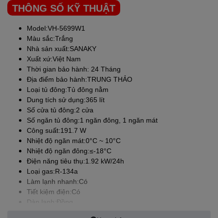
mọi kiểu không gian quán ăn, nhà hàng. Bên cạnh đó, tủ còn
THÔNG SỐ KỸ THUẬT
được thiết kế 4 bánh xe, giúp bạn thuận tiện trong việc di chuyển,
Model:VH-5699W1
Màu sắc:Trắng
Nhà sản xuất:
SANAKY
Xuất xứ:Việt Nam
Thời gian bảo hành: 24 Tháng
Địa điểm bảo hành:TRUNG THẢO
Loại tủ đông:Tủ đông nằm
Dung tích sử dụng:365 lít
Số cửa tủ đông:2 cửa
Số ngăn tủ đông:1 ngăn đông, 1 ngăn mát
Công suất:191.7 W
Nhiệt độ ngăn mát:0°C ~ 10°C
Nhiệt độ ngăn đông:≤-18°C
Điện năng tiêu thụ:1.92 kW/24h
Loại gas:R-134a
Làm lạnh nhanh:Có
Tiết kiệm điện:Có
Dàn lạnh:Đồng
Khối lượng sản phẩm (kg):63 kg