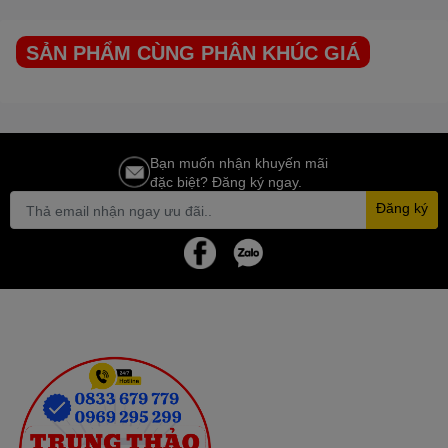
đông lạnh sâu và hiệu quả, phù hợp với nhu cầu bảo quản một số
thực phẩm như thịt, cá, rau củ, …trong thời gian dài.
SẢN PHẨM CÙNG PHÂN KHÚC GIÁ
Ngăn bảo quản ngăn mát: có nhiệt độ dao động từ 0 độ C – 10
độ C, phù hợp với nhu cầu bảo quản thực phẩm ngắn ngày.
LÒNG CÔI TỦ
Bạn muốn nhận khuyến mãi
đặc biệt? Đăng ký ngay.
Tủ
SANAKY
Lòng côi tủ phẳng dễ dàng vệ sinh, sắp xếp tủ
Đăng ký
TỦ
SANAKY
THIẾT KẾ GIỎ ĐỰNG ĐỒ , tiện lợi tách biệt có thể
bỏ ra khi không sử dụng.
BÁNH XE
Giúp cho tủ dễ dàng di chuyển
Tủ Đông
SANAKY
VH-5699W1 được trang bị bánh xe thuận tiện
cho việc di chuyển tủ vì tủ đông sở hữu trọng lượng lớn, tủ đông
gây nhiều khó khăn khi vận chuyển.