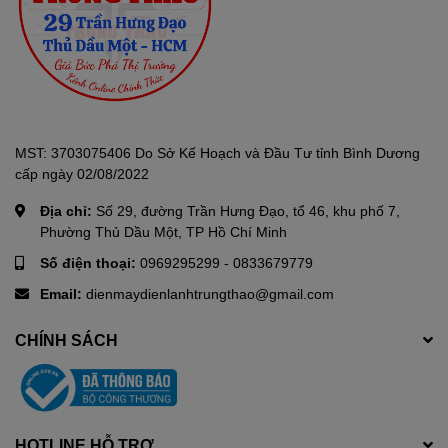
Tủ
SANAKY
có trang bị khoá an toàn
Việc mở tủ thường xuyên sẽ làm thất thoát nhiệt, giảm hiệu quả
đông lạnh của tủ, đồng thời tiêu tốn nhiều điện năng không cần
thiết. Khóa an toàn sẽ giúp người sử dụng kiểm soát tốt hơn hoạt
động đóng – mở tủ đông.
MST: 3703075406 Do Sở Kế Hoạch và Đầu Tư tỉnh Bình Dương
cấp ngày 02/08/2022
Địa chỉ:
Số 29, đường Trần Hưng Đạo, tổ 46, khu phố 7,
Phường Thủ Dầu Một, TP Hồ Chí Minh
Số điện thoại:
0969295299
-
0833679779
Email:
dienmaydienlanhtrungthao@gmail.com
CHÍNH SÁCH
HOTLINE HỖ TRỢ