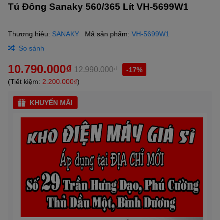
Tủ Đông Sanaky 560/365 Lít VH-5699W1
Thương hiệu:
SANAKY
Mã sản phẩm:
VH-5699W1
So sánh
10.790.000₫
12.990.000₫
-17%
(Tiết kiệm:
2.200.000₫
)
KHUYẾN MÃI