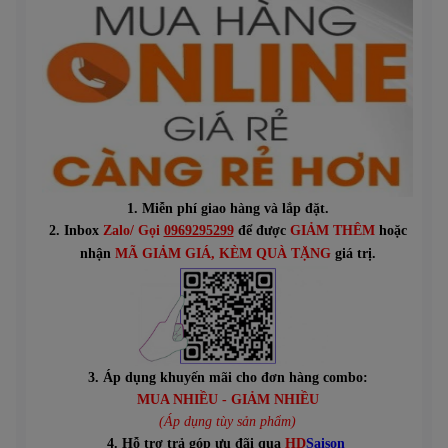
1. Miễn phí giao hàng và lắp đặt.
2. Inbox
Zalo/ Gọi
0969295299
để được
GIẢM THÊM
hoặc
n
hận
MÃ GIẢM GIÁ
, KÈM QUÀ TẶNG
giá trị.
3. Áp dụng khuyến mãi cho đơn hàng combo:
MUA NHIỀU - GIẢM NHIỀU
(Áp dụng tùy sản phẩm)
4. Hỗ trợ trả góp ưu đãi qua
HD
Saison