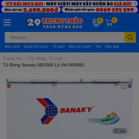
0
0
Máy lạnh
Quạt hơi nước
Tủ lạnh
Máy lọc nước
Tivi
Máy giặt
Trang chủ
/
*Tủ đông, Tủ mát
/
Tủ Đông Sanaky 560/365 Lít VH-5699W1