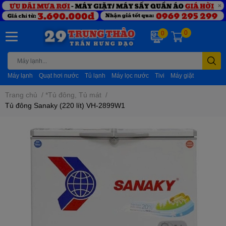
0
0
Máy lạnh
Quạt hơi nước
Tủ lạnh
Máy lọc nước
Tivi
Máy giặt
Trang chủ
/
*Tủ đông, Tủ mát
/
Tủ đông Sanaky (220 lít) VH-2899W1