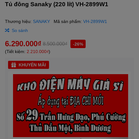
Tủ đông Sanaky (220 lít) VH-2899W1
Thương hiệu:
SANAKY
Mã sản phẩm:
VH-2899W1
So sánh
6.290.000₫
8.500.000₫
-26%
(Tiết kiệm:
2.210.000₫
)
KHUYẾN MÃI