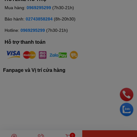
Mua hàng:
0969295299
(7h30-21h)
Bảo hành:
02743858284
(8h-20h30)
Hotline:
0969295299
(7h30-21h)
Hỗ trợ thanh toán
Fanpage và Vị trí cửa hàng
© Bản quyền thuộc về
Siêu thị điện máy TRUNG THẢO
| Cung cấp
0