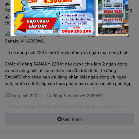
giản sẽ không chiếm nhiều không gian diện tích của gia đình.
Ngoài ra, tủ còn được trang bị 4 bánh xe ở chân, giúp bạn không
gặp khó khăn khi di chuyển tủ cũng như thuận tiện cho việc lau
chùi phía sau tủ.
Tủ có dung tích 220 lít với 2 ngăn đông và ngăn mát riêng biệt
Chiếc tủ đông
SANAKY
220 lít này được chia làm 2 ngăn đông
và mát riêng biệt, đi kèm nhãn chỉ dẫn trên thân, tủ đông
SANAKY
cho phép bạn dễ dàng phân biệt ngăn đông và ngăn
mát, từ đó có thể sắp xếp thực phẩm bảo quản sao cho phù hợp.
Tủ Đông
SANAKY
Sử Dụng Gas R600a làm lạnh nhanh, thân
thiện với môi trường
Xem thêm
Trang bị gas R600a để làm lạnh, tủ đông không chỉ được đánh
giá là thân thiện với môi trường mà nó còn nâng cao khả năng
làm lạnh nhanh chóng nhưng vẫn tiết kiệm đáng kể chi phí điện