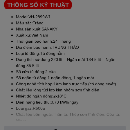
THÔNG SỐ KỸ THUẬT
hàng tháng cho gia đình.
Model:VH-2899W1
Màu sắc:Trắng
Làm lạnh và làm đông nhanh chóng với dàn lạnh được làm từ
Nhà sản xuất:
SANAKY
đồng nguyên chất
Xuất xứ:Việt Nam
Thời gian bảo hành:24 Tháng
SANAKY
Thiết kế dàn lạnh được làm từ chất liệu đồng nguyên
Địa điểm bảo hành:TRUNG THẢO
chất, tủ đông sẽ giúp thực phẩm của bạn được làm lạnh và làm
Loại tủ đông:Tủ đông nằm
đông sâu hơn, nhanh chóng, hiệu quả. Bảo đảm cho thực phẩm
Dung tích sử dụng:220 lít – Ngăn mát 134.5 lít – Ngăn
được tươi ngon, trọn vẹn hương vị.
đông 85.5 lít
Số cửa tủ đông:2 cửa
Số ngăn tủ đông:1 ngăn đông, 1 ngăn mát
SANAKY
Dễ dàng điều chỉnh nhiệt độ với nút xoay đặt bên ngoài
Công nghệ tích hợp:Làm lạnh trực tiếp (có đóng tuyết)
tủ
Chất liệu lòng tủ:Hợp kim nhôm sơn tĩnh điện
Nhiệt độ ngăn đông:≤-18°C
Điện năng tiêu thụ:0.73 kWh/ngày
Loại gas:R600a
Tủ đông
SANAKY
VH-2899W1 với nhiều tiện ích nổi bật
Chất liệu bên ngoài:Thân tủ: Thép sơn tĩnh điện, Cửa tủ:
Nhựa
Khóa an toàn: Khóa chặt cửa tủ, tránh thất thoát khí lạnh, bảo vệ
Tiện ích:: Nút điều khiển bên ngoài
an toàn, không cho trẻ em mở cửa tủ nghịch phá.