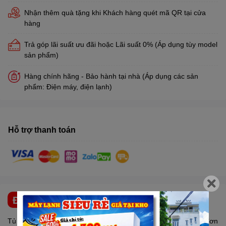
Nhận thêm quà tặng khi Khách hàng quét mã QR tại cửa
hàng
Trả góp lãi suất ưu đãi hoặc Lãi suất 0% (Áp dụng tùy model
sản phẩm)
Hàng chính hãng - Bảo hành tại nhà (Áp dụng các sản
phẩm: Điện máy, điện lạnh)
Hỗ trợ thanh toán
ĐẶC ĐIỂM NỔI BẬT
Tủ đông
SANAKY
VH-2899W1 có kiểu dáng nhỏ gọn, thiết kế đơn