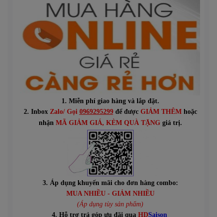
1. Miễn phí giao hàng và lắp đặt.
2. Inbox
Zalo/ Gọi
0969295299
để được
GIẢM THÊM
hoặc
n
hận
MÃ GIẢM GIÁ
, KÈM QUÀ TẶNG
giá trị.
3. Áp dụng khuyến mãi cho đơn hàng combo:
MUA NHIỀU - GIẢM NHIỀU
(Áp dụng tùy sản phẩm)
4. Hỗ trợ trả góp ưu đãi qua
HD
Saison