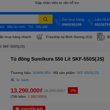
Gọi mua hàng
Liên hệ 
0969295299
0833679
lạnh
Máy lọc nước
Tivi
Máy giặt
ấn mua hàng nhanh
Freeship tại Bình Dương (Cũ)
B
ít SKF-550S(JS)
Tủ đông Sumikura 550 Lít SKF-550S(JS)
Thương hiệu:
SUMIKURA
Mã sản phẩm:
SKF-550S(JS)
So sánh
13.290.000₫
14.290.000₫
-7%
(Tiết kiệm:
1.000.000₫
)
KHUYẾN MÃI