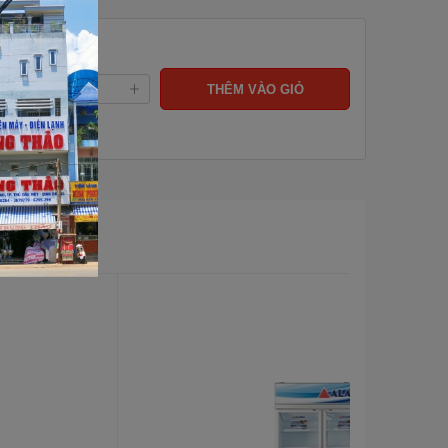
Màu sắc viền tủ
Xám đậm
Độ dày lớp tôn vỏ
0.4 mm
ng:
THÊM VÀO GIỎ
máy
Kích thước máy (D
1685*670*880 mm
x R x C)
Trọng lượng máy,
71/78
đóng gói
Xuất xứ
Liên Doanh
Bảo hành
24 tháng