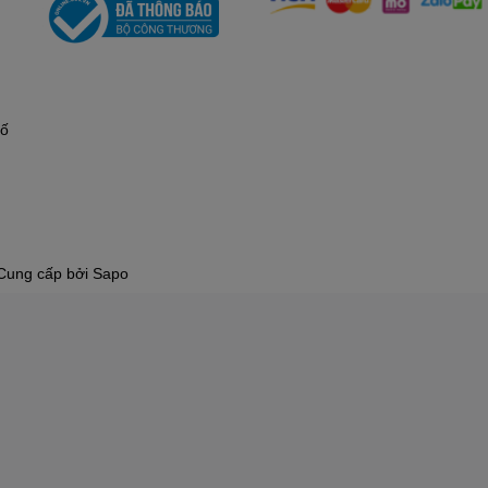
hố
Cung cấp bởi
Sapo