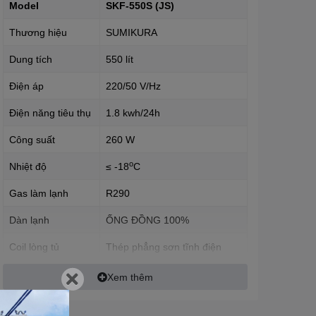
Model
SKF-550S (JS)
Thương hiệu
SUMIKURA
Dung tích
550 lít
Điện áp
220/50 V/Hz
Điện năng tiêu thụ
1.8 kwh/24h
Công suất
260 W
o
Nhiệt độ
≤ -18
C
Gas làm lạnh
R290
Dàn lạnh
ỐNG ĐỒNG 100%
Coil lòng tủ
Thép phẳng sơn tĩnh điện
Thermostat chỉnh
Xem thêm
Mechanical
nhiệt độ
Màu sắc thân tủ
Trắng