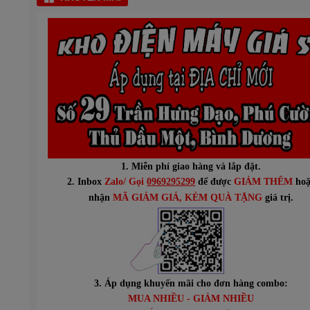
1. Miễn phí giao hàng và lắp đặt.
2. Inbox
Zalo/ Gọi
0969295299
để được
GIẢM THÊM
hoặ
n
hận
MÃ GIẢM GIÁ
, KÈM QUÀ TẶNG
giá trị.
3. Áp dụng khuyến mãi cho đơn hàng combo:
MUA NHIỀU - GIẢM NHIỀU