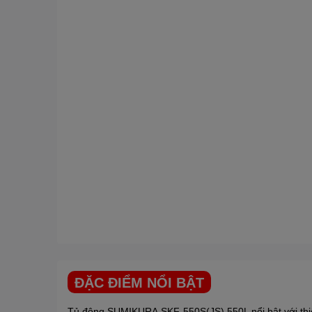
ĐẶC ĐIỂM NỔI BẬT
Tủ đông
SUMIKURA
SKF-550S(JS) 550L nổi bật với thiế