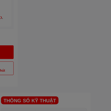
O
.
phút
THÔNG SỐ KỸ THUẬT