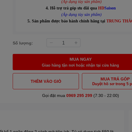
(Áp dụng tùy sản phẩm)
4. Hỗ trợ trả góp ưu đãi qua
HD
Saison
(Áp dụng tùy sản phẩm)
5. Sản phẩm được bảo hành chính hãng tại
TRUNG THẢ
Số lượng:
MUA NGAY
Giao hàng tận nơi hoặc nhận tại cửa hàng
MUA TRẢ GÓP
THÊM VÀO GIỎ
Duyệt hồ sơ trong 5 
Gọi đặt mua
0969 295 299
(7:30 - 22:00)
t kế 1 ngăn đông 2 cánh mở tiện ích. Tủ có dung tích 550 lít