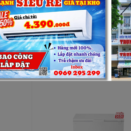
g Gas R290 thân thiện với môi
50S(JS)
Số lượ
ệu xanh, tiết kiệm điện, an toàn với môi trường – sức khỏe cho
ử mùi Ag+
hử mùi Ag+ giúp ngăn chặn 99%vi khuẩn, nấm mốc gây mùi
năng tiện ích khác
nhỏ. Bảng điều khiển Mechanical được thiết kế phía bên ngoài
ia tuyết tiện ích.