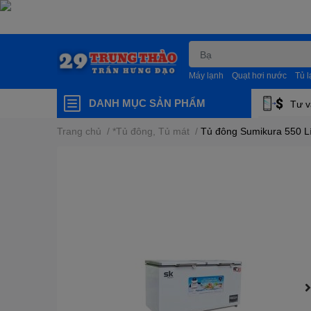
Máy lạnh
Quạt hơi nước
Tủ 
DANH MỤC SẢN PHẨM
Tư v
Trang chủ
/
*Tủ đông, Tủ mát
/
Tủ đông Sumikura 550 L