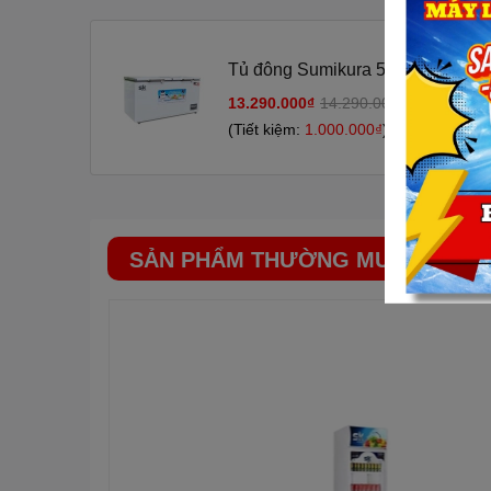
Tủ đông
SUMIKURA
Sử dụn
Tủ đông Sumikura 550 Lít SKF-5
trường
13.290.000₫
14.290.000₫
-7%
Tủ sử dụng gas R290 được đánh giá là loại gas nhiên li
(Tiết kiệm:
1.000.000₫
)
người thân trong gia đình bạn.
Công nghệ kháng khuẩn kh
Tủ đông
SUMIKURA
sở hữu Công nghệ kháng khuẩn k
bám vào thực phẩm.
SẢN PHẨM THƯỜNG MUA CÙNG
Tủ đông
SUMIKURA
Một số tính 
Phía bên ngoài tủ có cửa tủ kèm khóa an toàn cho trẻ 
thuận cho việc điều chỉnh nhiệt độ. Tủ có khả năng làm b