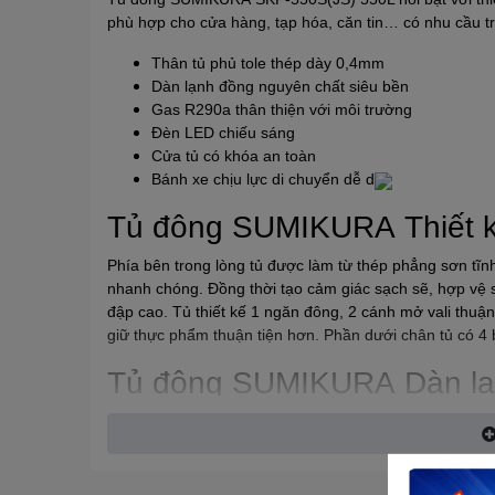
phù hợp cho cửa hàng, tạp hóa, căn tin… có nhu cầu 
Thân tủ phủ tole thép dày 0,4mm
Dàn lạnh đồng nguyên chất siêu bền
Gas R290a thân thiện với môi trường
Đèn LED chiếu sáng
Cửa tủ có khóa an toàn
Bánh xe chịu lực di chuyển dễ d
Tủ đông
SUMIKURA
Thiết k
Phía bên trong lòng tủ được làm từ thép phẳng sơn tĩn
nhanh chóng. Đồng thời tạo cảm giác sạch sẽ, hợp vệ s
đập cao. Tủ thiết kế 1 ngăn đông, 2 cánh mở vali thuận 
giữ thực phẩm thuận tiện hơn. Phần dưới chân tủ có 4 
Tủ đông
SUMIKURA
Dàn lạ
Tủ được trang bị dàn lạnh bằng đồng 100%. Nhờ vậy, t
thấp còn được duy trì lâu hơn, ổn định. Bạn có thể ho
thịt, cá trong tủ.