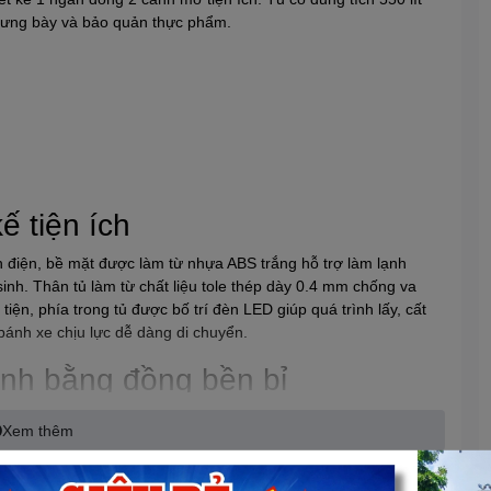
trưng bày và bảo quản thực phẩm.
ế tiện ích
h điện, bề mặt được làm từ nhựa ABS trắng hỗ trợ làm lạnh
inh. Thân tủ làm từ chất liệu tole thép dày 0.4 mm chống va
tiện, phía trong tủ được bố trí đèn LED giúp quá trình lấy, cất
bánh xe chịu lực dễ dàng di chuyển.
nh bằng đồng bền bỉ
ủ có khả năng làm lạnh nhanh sâu. Không những thế, nhiệt độ
Xem thêm
àn toàn yên tâm khi bảo quản các loại thực phẩm như hải sản,