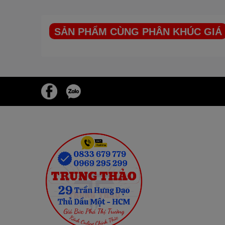
SẢN PHẨM CÙNG PHÂN KHÚC GIÁ