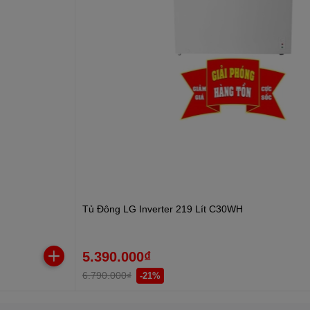
Tủ Đông LG Inverter 219 Lít C30WH
5.390.000₫
6.790.000₫
-21%