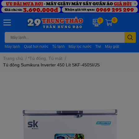
0
0
Máy lạnh
Quạt hơi nước
Tủ lạnh
Máy lọc nước
Tivi
Máy giặt
Trang chủ
/
*Tủ đông, Tủ mát
/
Tủ đông Sumikura Inverter 450 Lít SKF-450SI/JS