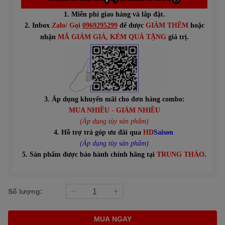
1. Miễn phí giao hàng và lắp đặt.
2. Inbox
Zalo/ Gọi
0969295299
để được
GIẢM THÊM
hoặc
n
hận
MÃ GIẢM GIÁ
, KÈM QUÀ TẶNG
giá trị.
3. Áp dụng khuyến mãi cho đơn hàng combo:
MUA NHIỀU - GIẢM NHIỀU
(Áp dụng tùy sản phẩm)
4. Hỗ trợ trả góp ưu đãi qua
HD
Saison
(Áp dụng tùy sản phẩm)
5. Sản phẩm được bảo hành chính hãng tại
TRUNG THẢO
.
Số lượng:
MUA NGAY