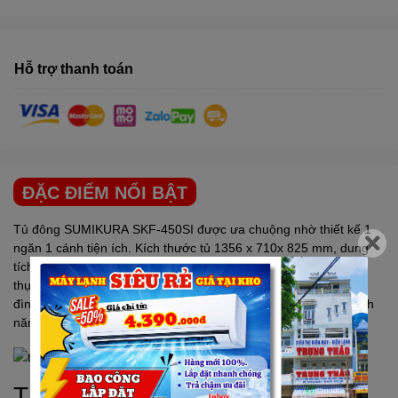
Hỗ trợ thanh toán
ĐẶC ĐIỂM NỔI BẬT
Tủ đông
SUMIKURA
SKF-450SI được ưa chuộng nhờ thiết kế 1
ngăn 1 cánh tiện ích. Kích thước tủ 1356 x 710x 825 mm, dung
tích 450L phù hợp cho những cửa hàng có nhu cầu trữ lượng
thực phẩm vừa. Cụ thể phù hợp với các cửa hàng mini, hộ gia
đình kinh doanh.Công nghệ Inverter tiết kiệm điện năngCác tính
năng tiện ích.
Tính năng nổi bật