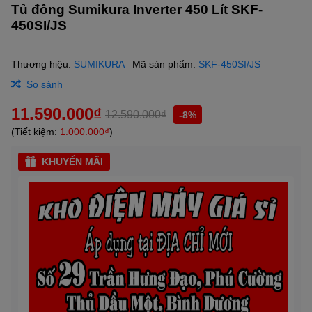
Tủ đông Sumikura Inverter 450 Lít SKF-
450SI/JS
Thương hiệu:
SUMIKURA
Mã sản phẩm:
SKF-450SI/JS
So sánh
11.590.000₫
12.590.000₫
-8%
(Tiết kiệm:
1.000.000₫
)
KHUYẾN MÃI