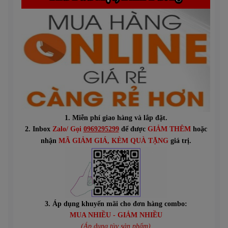
1. Miễn phí giao hàng và lắp đặt.
2. Inbox
Zalo/ Gọi
0969295299
để được
GIẢM THÊM
hoặc
n
hận
MÃ GIẢM GIÁ
, KÈM QUÀ TẶNG
giá trị.
3. Áp dụng khuyến mãi cho đơn hàng combo:
MUA NHIỀU - GIẢM NHIỀU
(Áp dụng tùy sản phẩm)