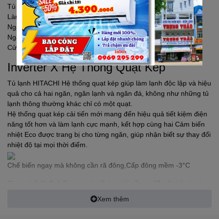
Tủ lạnh
HITACHI
Inverter 349 lít R-FVY480PGV0 (GBK)
Làm đá tự động
Ngăn đa năng cấp đông mềm
Ngăn rau quả độ ẩm cao
Cửa kính sang trọng
Inverter X Hệ Thống Quạt Kép
Tủ lạnh
HITACHI
Hệ thống quạt kép giúp làm lạnh độc lập và hiệu
quả cho cả hai ngăn, ngăn lạnh và ngăn đá, không như những tủ
lạnh thông thường khác chỉ có một quạt.
Hệ thống quạt kép cải tiến mới mang đến hiệu quả tiết kiệm điện
năng tốt hơn và làm lạnh cực mạnh, kết hợp cùng hai Cảm biến
nhiệt Eco được trang bị cho từng ngăn, giúp nhận biết sự thay đổi
nhiệt độ tại mọi thời điểm.
Chế biến ngay mà không cần rã đông,Cấp đông mềm -3°C
Chọn chế độ Soft Freeze cho Selectable Zone để giữ thịt và cá .
Bạn có thể nấu ngay và an toàn mà không cần phải rã đông .
Xem thêm