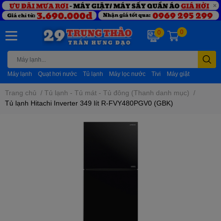
0
0
Máy lạnh
Quạt hơi nước
Tủ lạnh
Máy lọc nước
Tivi
Máy giặt
Trang chủ
/
Tủ lạnh - Tủ mát - Tủ đông (Thanh danh mục)
/
Tủ lạnh Hitachi Inverter 349 lít R-FVY480PGV0 (GBK)