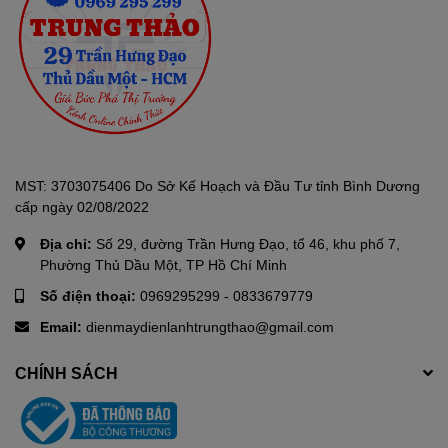
Chống trầy xước và chịu nhiệt, mỗi chiếc kệ bằng kính cường lực
*
có thể chịu tải trọng đến 100kg
.
*Khả năng chịu tải của kính cường lực. Hình ảnh chỉ mang tính
chất minh họa.
MST: 3703075406 Do Sở Kế Hoạch và Đầu Tư tỉnh Bình Dương
cấp ngày 02/08/2022
Địa chỉ:
Số 29, đường Trần Hưng Đạo, tổ 46, khu phố 7,
Phường Thủ Dầu Một, TP Hồ Chí Minh
Số điện thoại:
0969295299
-
0833679779
Email:
dienmaydienlanhtrungthao@gmail.com
CHÍNH SÁCH