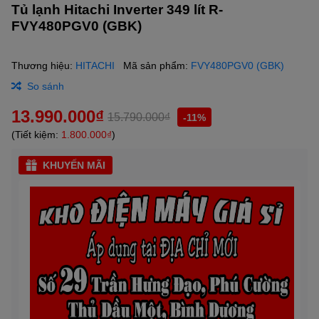
Tủ lạnh Hitachi Inverter 349 lít R-
FVY480PGV0 (GBK)
Thương hiệu:
HITACHI
Mã sản phẩm:
FVY480PGV0 (GBK)
So sánh
13.990.000₫
15.790.000₫
-11%
(Tiết kiệm:
1.800.000₫
)
KHUYẾN MÃI