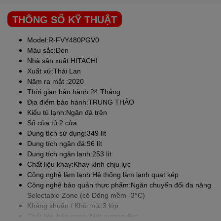
Dễ thái cắt,Thực phẩm được cấp đông mềm
sẽ dễ thái ＆ cắt hơn.
THÔNG SỐ KỸ THUẬT
Dễ chia nhỏ để chế biến,Chỉ cần dùng lượng
Model:R-FVY480PGV0
Màu sắc:Đen
thực phẩm
Nhà sản xuất:
HITACHI
vừa đủ để chế biến.
Xuất xứ:Thái Lan
Năm ra mắt :2020
Nấu ngay Nấu ngay mà không cần rã đông.
Thời gian bảo hành:24 Tháng
Địa điểm bảo hành:TRUNG THẢO
Ngăn Rau Quả Giữ Ẩm
Kiểu tủ lạnh:Ngăn đá trên
Số cửa tủ:2 cửa
Ngăn chứa rộng rãi để bảo quản các loại rau quả kích thước lớn
Dung tích sử dụng:349 lít
và bộ phân giữ ẩm giúp lưu giữ độ ẩm của rau quả ở môi trường
Dung tích ngăn đá:96 lít
lý tưởng.
Dung tích ngăn lạnh:253 lít
Tủ lạnh
Chất liệu khay:Khay kính chịu lực
HITACHI
Khử mùi mạnh
Công nghệ làm lạnh:Hệ thống làm lạnh quạt kép
mẽ
Công nghệ bảo quản thực phẩm:Ngăn chuyển đổi đa năng
Selectable Zone (có Đông mềm -3°C)
Khử mùi Triple power,Bộ lọc Khử mùi
Kháng khuẩn / Khử mùi:3 lớp
Triple power giúp loại bỏ các chất gây
Chất liệu bên ngoài:Mặt gương đen