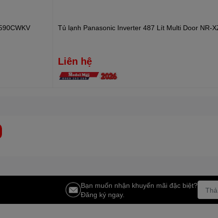
XZ590CWKV
Tủ lạnh Panasonic Inverter 487 Lít Multi Door N
Liên hệ
Bạn muốn nhận khuyến mãi đặc biệt?
Đăng ký ngay.