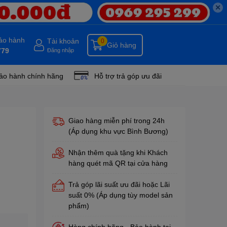
✕
bảo hành
Tài khoản
0
Giỏ hàng
779
Đăng nhập
ảo hành chính hãng
Hỗ trợ trả góp ưu đãi
Giao hàng miễn phí trong 24h
(Áp dụng khu vực Bình Bương)
Nhận thêm quà tặng khi Khách
hàng quét mã QR tại cửa hàng
Trả góp lãi suất ưu đãi hoặc Lãi
suất 0% (Áp dụng tùy model sản
phẩm)
Hàng chính hãng - Bảo hành tại