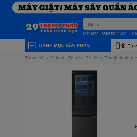
Máy lạnh
Quạt hơi nước
Tủ 
DANH MỤC SẢN PHẨM
Tư v
Trang chủ
/
Tủ lạnh - Tủ mát - Tủ đông (Thanh danh mụ