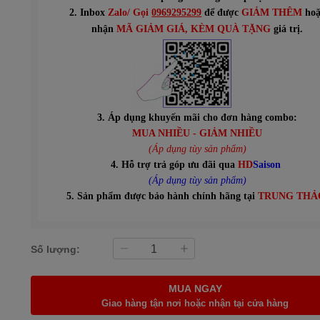
2. Inbox
Zalo/ Gọi
0969295299
để được
GIẢM THÊM
hoặ
n
hận
MÃ GIẢM GIÁ
, KÈM QUÀ TẶNG
giá trị.
3. Áp dụng khuyến mãi cho đơn hàng combo:
MUA NHIỀU - GIẢM NHIỀU
(Áp dụng tùy sản phẩm)
4. Hỗ trợ trả góp ưu đãi qua
HD
Saison
(Áp dụng tùy sản phẩm)
5. Sản phẩm được bảo hành chính hãng tại
TRUNG THẢ
Số lượng:
MUA NGAY
Giao hàng tận nơi hoặc nhận tại cửa hàng