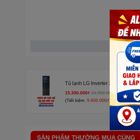
Tủ lạnh LG Inverter 340 lít LBB3
15.390.000₫
24.990.000₫
-38%
(Tiết kiệm:
9.600.000₫
)
SẢN PHẨM THƯỜNG MUA CÙNG