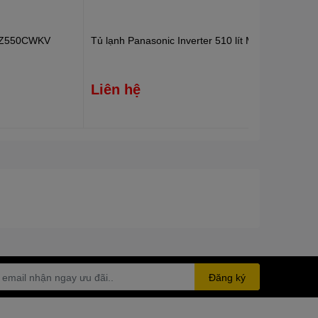
R-XZ550CWKV
Tủ lạnh Panasonic Inverter 510 lít Multi Door N
Liên hệ
Đăng ký