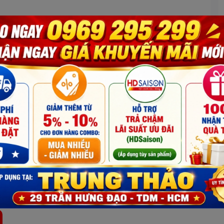
Xem thêm
3BLMAI
Số lượ