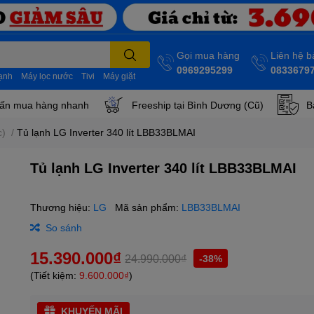
Gọi mua hàng
Liên hệ 
0969295299
0833679
lạnh
Máy lọc nước
Tivi
Máy giặt
ấn mua hàng nhanh
Freeship tại Bình Dương (Cũ)
B
c)
/
Tủ lạnh LG Inverter 340 lít LBB33BLMAI
Tủ lạnh LG Inverter 340 lít LBB33BLMAI
Thương hiệu:
LG
Mã sản phẩm:
LBB33BLMAI
So sánh
15.390.000₫
24.990.000₫
-38%
(Tiết kiệm:
9.600.000₫
)
KHUYẾN MÃI