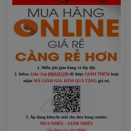
1. Miễn phí giao hàng và lắp đặt.
2. Inbox
Zalo/ Gọi
0969295299
để được
GIẢM THÊM
hoặc
n
hận
MÃ GIẢM GIÁ
, KÈM QUÀ TẶNG
giá trị.
3. Áp dụng khuyến mãi cho đơn hàng combo:
MUA NHIỀU - GIẢM NHIỀU
(Áp dụng tùy sản phẩm)