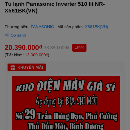
Tủ lạnh Panasonic Inverter 510 lít NR-
X561BK(VN)
Thương hiệu:
PANASONIC
Mã sản phẩm:
X561BK(VN)
So sánh
20.390.000₫
33.390.000₫
-39%
(Tiết kiệm:
13.000.000₫
)
KHUYẾN MÃI