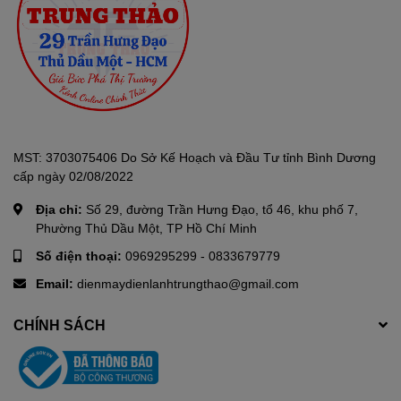
dài. Ngoài ra, việc tích hợp công nghệ Inverter cũng góp phần
mang đến sự an tâm cho người dùng trong vấn đề chi phí điện
năng.
MST: 3703075406 Do Sở Kế Hoạch và Đầu Tư tỉnh Bình Dương
cấp ngày 02/08/2022
Địa chỉ:
Số 29, đường Trần Hưng Đạo, tổ 46, khu phố 7,
Phường Thủ Dầu Một, TP Hồ Chí Minh
Số điện thoại:
0969295299
-
0833679779
Email:
dienmaydienlanhtrungthao@gmail.com
CHÍNH SÁCH