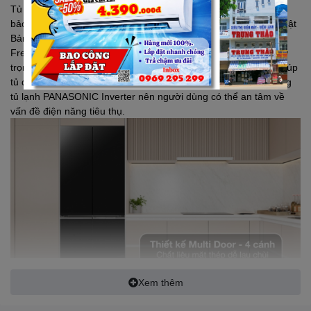
Tủ lạnh
PANASONIC
Inverter 510 lít NR-X561BK(VN) là thiết bị
bảo quản thực phẩm cao cấp đến từ thương hiệu uy tín của Nhật
Bản. Tủ có khả năng làm lạnh ổn định, đặc biệt với ngăn Quick
Freezing, toàn bộ thực phẩm đều được cấp đông nhanh để giữ
trọn độ tươi ngon lâu dài. Hơn nữa, công nghệ Ag Clean còn giúp
tủ diệt khuẩn và khử mùi hiệu quả. Đây là sản phẩm thuộc dòng
tủ lạnh
PANASONIC
Inverter nên người dùng có thể an tâm về
vấn đề điện năng tiêu thụ.
Xem thêm
Công nghệ Inverter tiết kiệm