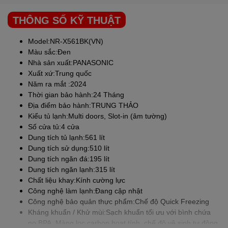
năng lượng, giúp tủ vận hành
THÔNG SỐ KỸ THUẬT
êm
Model:NR-X561BK(VN)
Tủ lạnh
PANASONIC
NR-X561BK-VN đã được hãng tích hợp
Màu sắc:Đen
công nghệ Inverter tiết kiệm điện tiên tiến. Tùy vào nhu cầu làm
Nhà sản xuất:
PANASONIC
lạnh thực tế mà tốc độ của máy nén được điều chỉnh linh hoạt về
Xuất xứ:Trung quốc
mức phù hợp. Chính vì thế người dùng có thể yên tâm về vấn đề
Năm ra mắt :2024
chi phí điện năng hằng tháng khi sử dụng chiếc tủ lạnh
Thời gian bảo hành:24 Tháng
PANASONIC
Inverter này.
Địa điểm bảo hành:TRUNG THẢO
Kiểu tủ lạnh:Multi doors, Slot-in (âm tường)
Mặt khác, công nghệ Inverter còn giúp cho tủ lạnh vận hành êm
Số cửa tủ:4 cửa
ái hơn. Nếu xét về độ bền thì dòng tủ lạnh
Dung tích tủ lạnh:561 lít
PANASONIC
Inverter vẫn luôn được đánh giá cao so với những
Dung tích sử dụng:510 lít
dòng sản phẩm truyền thống.
Dung tích ngăn đá:195 lít
Dung tích ngăn lạnh:315 lít
Chất liệu khay:Kính cường lực
Ngăn Quick Freezing hỗ trợ làm
Công nghệ làm lạnh:Đang cập nhật
Công nghệ bảo quản thực phẩm:Chế độ Quick Freezing
đông nhanh chóng cho thực
Kháng khuẩn / Khử mùi:Sạch khuẩn tối ưu với bình chứa
phẩm
no BPA, Màng lọc carbon hoạt tính, chế độ vệ sinh tự động