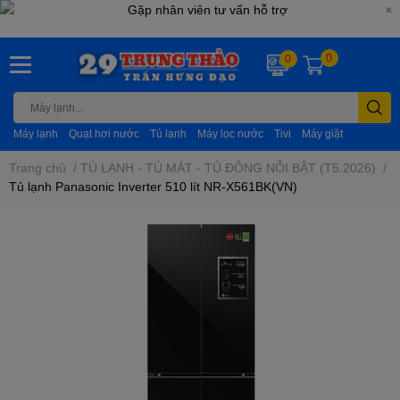
0
0
Máy lạnh
Quạt hơi nước
Tủ lạnh
Máy lọc nước
Tivi
Máy giặt
Trang chủ
/
TỦ LẠNH - TỦ MÁT - TỦ ĐÔNG NỖI BẬT (T5.2026)
/
Tủ lạnh Panasonic Inverter 510 lít NR-X561BK(VN)