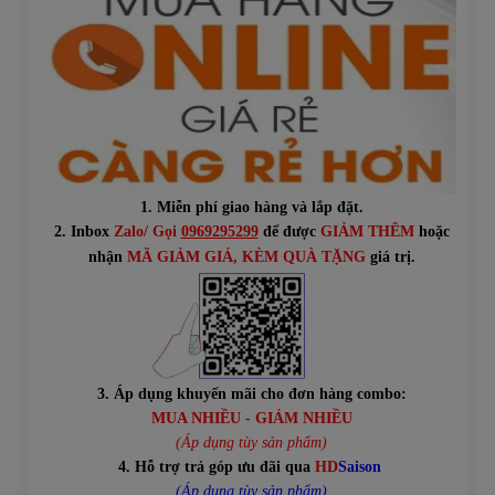
1. Miễn phí giao hàng và lắp đặt.
2. Inbox
Zalo/ Gọi
0969295299
để được
GIẢM THÊM
hoặc
n
hận
MÃ GIẢM GIÁ
, KÈM QUÀ TẶNG
giá trị.
3. Áp dụng khuyến mãi cho đơn hàng combo:
MUA NHIỀU - GIẢM NHIỀU
(Áp dụng tùy sản phẩm)
4. Hỗ trợ trả góp ưu đãi qua
HD
Saison
(Áp dụng tùy sản phẩm)