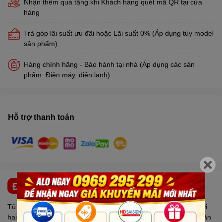
Nhận thêm quà tặng khi Khách hàng quét mã QR tại cửa
hàng
Trả góp lãi suất ưu đãi hoặc Lãi suất 0% (Áp dụng tùy model
sản phẩm)
Hàng chính hãng - Bảo hành tại nhà (Áp dụng các sản
phẩm: Điện máy, điện lạnh)
Hỗ trợ thanh toán
ĐẶC ĐIỂM NỔI BẬT
Tủ mát
SANAKY
240 lít VH-308KL có công nghệ kính Low-E với
hai lớp kính chịu lực làm giảm sự phát tán, hấp thụ nhiệt và ngăn