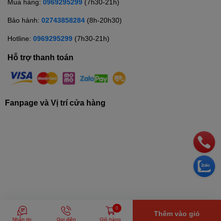
Mua hàng:
0969295299
(7h30-21h)
Bảo hành:
02743858284
(8h-20h30)
Hotline:
0969295299
(7h30-21h)
Hỗ trợ thanh toán
Fanpage và Vị trí cửa hàng
© Bản quyền thuộc về
Siêu thị điện máy TRUNG THẢO
| Cung cấp
0
Thêm vào giỏ
bởi
Sapo
Nhắn tin
Gọi điện
Giỏ hàng