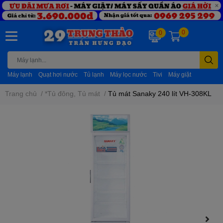
0
0
Máy lạnh
Quạt hơi nước
Tủ lạnh
Máy lọc nước
Tivi
Máy giặt
Trang chủ
/
*Tủ đông, Tủ mát
/
Tủ mát Sanaky 240 lít VH-308KL