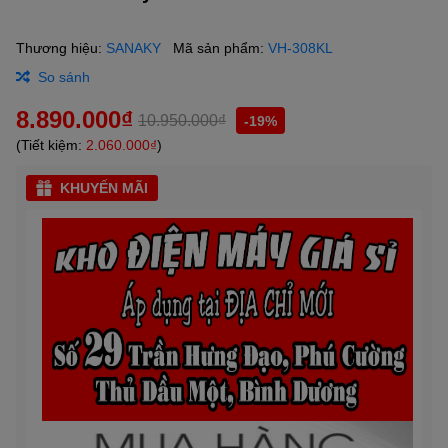
Thương hiệu:
SANAKY
Mã sản phẩm:
VH-308KL
So sánh
8.890.000₫
10.950.000₫
-19%
(Tiết kiệm:
2.060.000₫
)
KHUYẾN MÃI