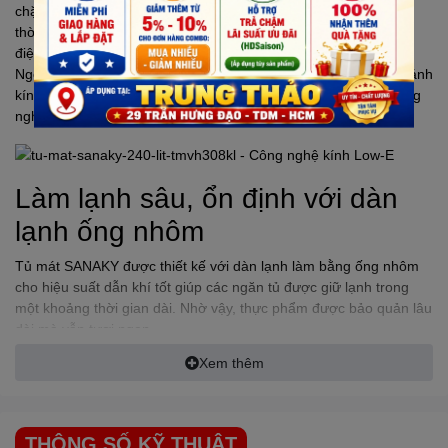
chặn tia cực tím ảnh hưởng tới thực phẩm bên trong tủ. Đồng
thời, làm giảm truyền nhiệt từ bên ngoài vào trong tủ giúp giảm
điện năng tiêu thụ.
Ngoài ra, khi tủ hoạt động hạn chế tối đa bị đọng sương trên cánh
kính do khả năng cách nhiệt và khống chế nhiệt lượng của công
nghệ Low-E.
Làm lạnh sâu, ổn định với dàn
lạnh ống nhôm
Tủ mát
SANAKY
được thiết kế với dàn lạnh làm bằng ống nhôm
cho hiệu suất dẫn khí tốt giúp các ngăn tủ được giữ lạnh trong
một khoảng thời gian dài. Nhờ vậy, thực phẩm được bảo quản lâu
dài mà vẫn tươi ngon.
Xem thêm
Với công nghệ làm lạnh trực tiếp, các dàn lạnh sẽ đưa hơi lạnh
trực tiếp tới các ngăn trong tủ, để làm lạnh thực phẩm nhanh
chóng và bảo quản rau quả tươi ngon lâu dài.
THÔNG SỐ KỸ THUẬT