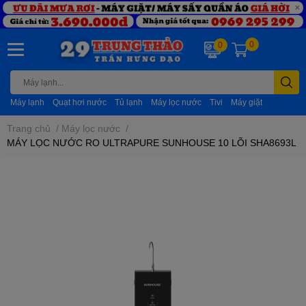
0
0
Máy lạnh
Quạt hơi nước
Tủ lạnh
Máy lọc nước
Tivi
Máy giặt
Trang chủ
/
Máy lọc nước
/
MÁY LỌC NƯỚC RO ULTRAPURE SUNHOUSE 10 LÕI SHA8693L