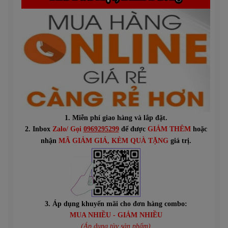
1. Miễn phí giao hàng và lắp đặt.
2. Inbox
Zalo/ Gọi
0969295299
để được
GIẢM THÊM
hoặc
n
hận
MÃ GIẢM GIÁ
, KÈM QUÀ TẶNG
giá trị.
3. Áp dụng khuyến mãi cho đơn hàng combo:
MUA NHIỀU - GIẢM NHIỀU
(Áp dụng tùy sản phẩm)