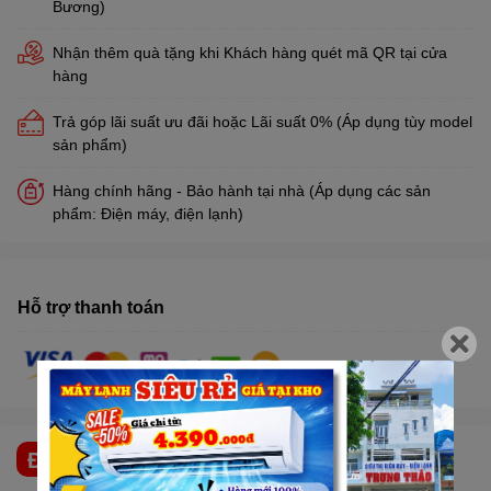
Bương)
Nhận thêm quà tặng khi Khách hàng quét mã QR tại cửa
hàng
Trả góp lãi suất ưu đãi hoặc Lãi suất 0% (Áp dụng tùy model
sản phẩm)
Hàng chính hãng - Bảo hành tại nhà (Áp dụng các sản
phẩm: Điện máy, điện lạnh)
Hỗ trợ thanh toán
ĐẶC ĐIỂM NỔI BẬT