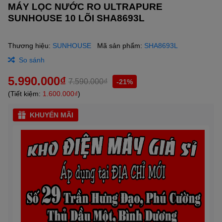
MÁY LỌC NƯỚC RO ULTRAPURE
SUNHOUSE 10 LÕI SHA8693L
Thương hiệu:
SUNHOUSE
Mã sản phẩm:
SHA8693L
So sánh
5.990.000₫
7.590.000₫
-21%
(Tiết kiệm:
1.600.000₫
)
KHUYẾN MÃI