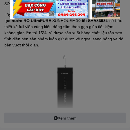
Kính cường lực full viền, hiện đại, dễ vệ sinh
Lấy cảm hứng từ vẻ đẹp không giới hạn của thời đại mới,
máy
lọc nước RO UltraPURE
SUNHOUSE
10 lõi SHA8693L
sở hữu
thiết kế full viền cùng kiểu dáng slim thon gọn giúp tiết kiệm
không gian lên tới 15%. Vì được sản xuất bằng chất liệu tôn sơn
tĩnh điện nên sản phẩm luôn giữ được vẻ ngoài sáng bóng và độ
bền vượt thời gian.
Xem thêm