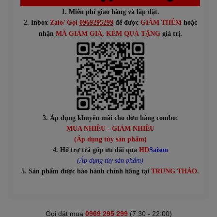
1. Miễn phí giao hàng và lắp đặt.
2. Inbox
Zalo/ Gọi
0969295299
để được
GIẢM THÊM
hoặc
n
hận
MÃ GIẢM GIÁ
, KÈM QUÀ TẶNG
giá trị.
3. Áp dụng khuyến mãi cho đơn hàng combo:
MUA NHIỀU - GIẢM NHIỀU
(Áp dụng tùy sản phẩm)
4. Hỗ trợ trả góp ưu đãi qua
HD
Saison
(Áp dụng tùy sản phẩm)
5. Sản phẩm được bảo hành chính hãng tại
TRUNG THẢO
.
Gọi đặt mua
0969 295 299
(7:30 - 22:00)