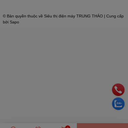
bồn rửa bằng bộ phụ kiện chìm. Kích thước nhỏ gọn – Thiết kế
cao cấp.
© Bản quyền thuộc về
Siêu thị điện máy TRUNG THẢO
| Cung cấp
bởi
Sapo
0