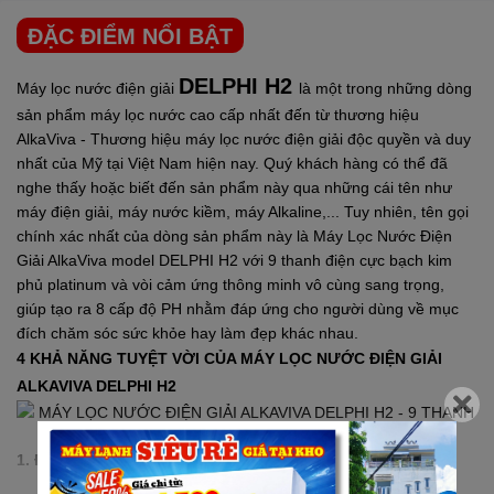
ĐẶC ĐIỂM NỔI BẬT
DELPHI H2
Máy lọc nước điện giải
là một trong những dòng
sản phẩm máy lọc nước cao cấp nhất đến từ thương hiệu
AlkaViva - Thương hiệu máy lọc nước điện giải độc quyền và duy
nhất của Mỹ tại Việt Nam hiện nay. Quý khách hàng có thể đã
nghe thấy hoặc biết đến sản phẩm này qua những cái tên như
máy điện giải, máy nước kiềm, máy Alkaline,... Tuy nhiên, tên gọi
chính xác nhất của dòng sản phẩm này là Máy Lọc Nước Điện
Giải AlkaViva model DELPHI H2 với 9 thanh điện cực bạch kim
phủ platinum và vòi cảm ứng thông minh vô cùng sang trọng,
giúp tạo ra 8 cấp độ PH nhằm đáp ứng cho người dùng về mục
đích chăm sóc sức khỏe hay làm đẹp khác nhau.
4 KHẢ NĂNG TUYỆT VỜI CỦA MÁY LỌC NƯỚC ĐIỆN GIẢI
ALKAVIVA DELPHI H2
1. Điều chỉnh pH & ORP:
Thiết bị điện giải AlkaViva H2 Series có 8 nút chức năng, tạo ra 8