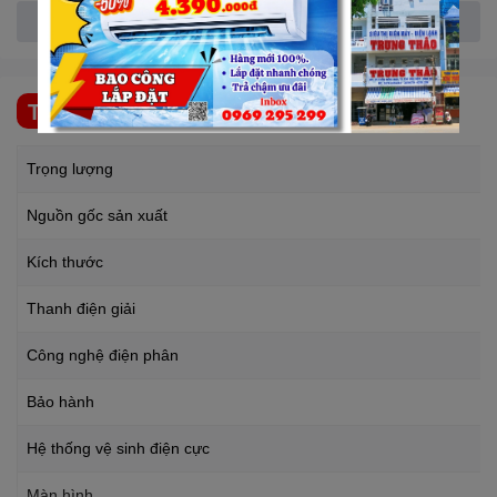
nguồn nước riêng biệt để phù hợp với từng nhu cầu và mục đích
Xem thêm
sử dụng trong sinh hoạt thường ngày. 8 chế độ nước riêng biệt
phục vụ tất cả nhu cầu sử dụng:
Alkaline 5 (Nước kiềm mạnh) pH~10.5: Giúp rửa sạch rau
THÔNG SỐ KỸ THUẬT
củ và hoa quả, tách thuốc trừ sâu bám trên bề mặt, giảm
mùi tanh khi rửa cá và hải sản.
Trọng lượng
Alkaline 4 pH~9.5: Nước uống (Chỉ nên sử dụng khi vừa
Nguồn gốc sản xuất
uống rượu bia), pha cafe, pha trà và hỗ trợ điều trị bệnh.
Alkaline 3 pH~8.5: Nước uống hàng ngày, nấu cơm, pha
Kích thước
ngũ cốc, nấu mì,...
Alkaline 2 pH~8: Nước uống ổn định (Được khuyến cáo
Thanh điện giải
dùng để uống cố định).
Alkaline 1 pH~7.5: Nước uống cho người mới bắt đầu làm
Công nghệ điện phân
quen với môi trường kiềm (Khoảng 1 tuần).
Bảo hành
Purify (Nước tinh khiết/Nước trung tính) pH~7: Uống thuốc
tây, pha sữa cho em bé.
Hệ thống vệ sinh điện cực
ACID 1 (Nước làm đẹp/Nước Beauty) pH~5.5: Rửa mặt,
đánh răng, dưỡng da mặt, gội đầu và điều trị nấm da.
Màn hình