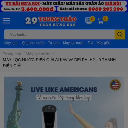
0
0
Máy lạnh
Quạt hơi nước
Tủ lạnh
Máy lọc nước
Tivi
Máy giặt
Trang chủ
/
Máy lọc nước
/
MÁY LỌC NƯỚC ĐIỆN GIẢI ALKAVIVA DELPHI H2 - 9 THANH
ĐIỆN GIẢI