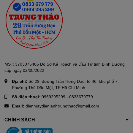
Tăng cường chuyển hóa các khoáng chất và hoạt chất có
lợi
Giải độc cơ thể
TIỆN ÍCH VÀ TÍNH NĂNG TUYỆT VỜI CỦA MÁY LỌC NƯỚC
ĐIỆN GIẢI ALKAVIVA DELPHI H2
MST: 3703075406 Do Sở Kế Hoạch và Đầu Tư tỉnh Bình Dương
cấp ngày 02/08/2022
Địa chỉ:
Số 29, đường Trần Hưng Đạo, tổ 46, khu phố 7,
Phường Thủ Dầu Một, TP Hồ Chí Minh
Số điện thoại:
0969295299
-
0833679779
Email:
dienmaydienlanhtrungthao@gmail.com
CHÍNH SÁCH