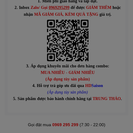
1. Miễn phí giao hàng và lắp đặt.
2. Inbox
Zalo/ Gọi
0969295299
để được
GIẢM THÊM
hoặc
n
hận
MÃ GIẢM GIÁ
, KÈM QUÀ TẶNG
giá trị.
3. Áp dụng khuyến mãi cho đơn hàng combo:
MUA NHIỀU - GIẢM NHIỀU
(Áp dụng tùy sản phẩm)
4. Hỗ trợ trả góp ưu đãi qua
HD
Saison
(Áp dụng tùy sản phẩm)
5. Sản phẩm được bảo hành chính hãng tại
TRUNG THẢO
.
Gọi đặt mua
0969 295 299
(7:30 - 22:00)