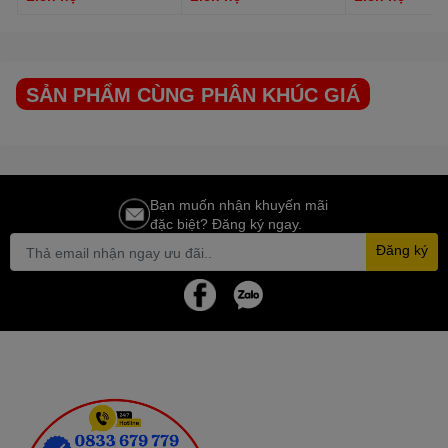
SẢN PHẨM CÙNG PHÂN KHÚC GIÁ
Bạn muốn nhận khuyến mãi
đặc biệt? Đăng ký ngay.
Đăng ký
Khác với các máy ion kiềm trên thị trường, Atica là dòng máy 