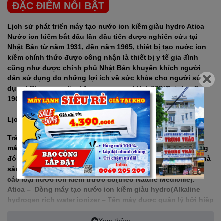
ĐẶC ĐIỂM NỔI BẬT
Lịch sử phát triển máy tạo nước ion kiềm giàu hydro Atica
Nước ion kiềm bắt đầu lần đầu tiên được nghiên cứu tại
Nhật Bản từ năm 1931, đến năm 1965, thiết bị tạo nước ion
kiềm chính thức được công nhận là thiết bị y tế gia đình
cũng như được chính phủ Nhật Bản khuyến khích người
dân sử dụng do những lợi ích về sức khỏe cho người sử
dụng( Pharmaceutical Announcement Vol. 763(October 8,
1965)).
Lịch sử hình thành máy lọc nước ion kiềm giàu hydro
Trải qua hơn 50 năm ứng dụng, nghiên cứu và phát triển,
máy tạo nước ion kiềm đã có những cải tiến đáng kể, trong
đó tạo ra nước ion kiềm giàu hydro là xu hướng mà các nhà
sản xuất đang tập trung do những lợi ích vượt trội so với
các loại nước ion kiềm trước đó(theo Nature Medicine).
Atica – Dòng máy tạo nước ion kiềm giàu hydro(Alkaline
hydrogen rich water ionizer – Tên máy được quản lý bởi hiệp
hội ion kiểm Nhật Bản) thế hệ mới nhất sản xuất bởi Hitachi
Maxell, thuộc tập đoàn Hitachi Nhật Bản – tại 4680, Ikata,
Xem thêm