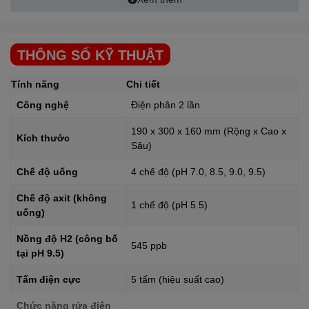
Fukuchi-machi, Tagawa-gun, Fukuoka 822-1296 Nhật Bản.
THÔNG SỐ KỸ THUẬT
Tính năng
Chi tiết
Công nghệ
Điện phân 2 lần
190 x 300 x 160 mm (Rộng x Cao x
Kích thước
Sâu)
Chế độ uống
4 chế độ (pH 7.0, 8.5, 9.0, 9.5)
Chế độ axit (không
1 chế độ (pH 5.5)
uống)
Nồng độ H2 (công bố
545 ppb
tại pH 9.5)
Tấm điện cực
5 tấm (hiệu suất cao)
Tại sao nên sử dụng máy tạo nước ion kiềm giàu Hydro Atica
Chức năng rửa điện