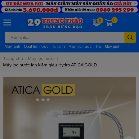
0
0
Máy lạnh
Quạt hơi nước
Tủ lạnh
Máy lọc nước
Tivi
Máy giặt
Trang chủ
/
Máy lọc nước
/
Máy lọc nước ion kiềm giàu Hydro ATICA GOLD