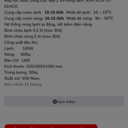
Máy lọc nước uống trực tiếp 2 vòi nóng lạnh
SUNTECH
ST-
01HCO
0
Cung cấp nước lạnh:
10-15 lít/h
. Nhiệt độ lạnh: 10 – 15
C
0
Cung cấp nước nóng:
10-15 lít/h
. Nhiệt độ nóng: 90 – 95
C
Hệ thống nóng lạnh tự động, tiết kiệm điện năng.
Bình chứa lạnh 4,5 lít (inox 304)
Bình chứa nóng 5 lít (inox 304)
Công suất tiêu thụ:
Lạnh: 165W.
Nóng: 800w
1. Lọc 2 tầng PP + UDF:
Đèn UV: 14W.
Kích thước: 425X305X1050 mm.
+ Tầng lọc PP: Là tầng lọc các tạp chất cặn cáu lơ lững trong
Trọng lượng: 30kg
nước lớn hơn 5micron.
Xuất xứ: Việt Nam.
Bảo hành 12 tháng.
+ Tầng lọc UDF: là tầng lọc than hoạt tính cao cấp - lọc khử mùi,
màu khó chịu có trong nước.
Xem thêm
Tuổi thọ lọc: 3-4 tháng
2. PRE-CARBON:
Lõi lọc than hoạt tính công nghệ cao với bề
mặt tiếp xúc nước lớn hấp thụ hiệu quả màu, mùi, hóa chất độc
hại có trong nước như clorine, chất độc...