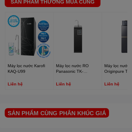
SẢN PHẨM THƯỜNG MUA CÙNG
Lưu lượng lọc: 3.000 lít Tuổi thọ lọc: 6 tháng
3. POST-CARBON:
Lõi lọc than hoạt tính công nghệ cao lọc màu,
mùi 1 lần nữa, bù lại các khoáng chất như Magie, canxi giúp tái
tạo vị ngọt tự nhiệu của nước
Lưu lượng lọc:7.200 lít Tuổi thọ lọc: 9 tháng
4. Đèn UV:
Diệt vi khuẩn, vi rút và ký sinh trùng gây bệnh bằng tia
cực tím UV.
Máy lọc nước Karofi
Máy lọc nước RO
Máy lọc nước 
KAQ-U99
Panasonic TK-
Originpure TW
CA811K-VN
W2398SVN(M
Liên hệ
Liên hệ
Liên hệ
SẢN PHẨM CÙNG PHÂN KHÚC GIÁ