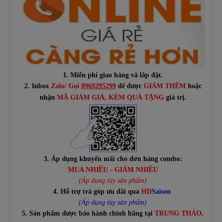
1. Miễn phí giao hàng và lắp đặt.
2. Inbox
Zalo/ Gọi
0969295299
để được
GIẢM THÊM
hoặc
n
hận
MÃ GIẢM GIÁ
, KÈM QUÀ TẶNG
giá trị.
3. Áp dụng khuyến mãi cho đơn hàng combo:
MUA NHIỀU - GIẢM NHIỀU
(Áp dụng tùy sản phẩm)
4. Hỗ trợ trả góp ưu đãi qua
HD
Saison
(Áp dụng tùy sản phẩm)
5. Sản phẩm được bảo hành chính hãng tại
TRUNG THẢO
.