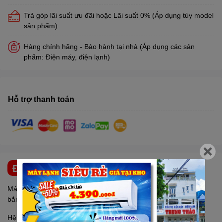
Trả góp lãi suất ưu đãi hoặc Lãi suất 0% (Áp dụng tùy model
sản phẩm)
Hàng chính hãng - Bảo hành tại nhà (Áp dụng các sản
phẩm: Điện máy, điện lạnh)
Hỗ trợ thanh toán
ĐẶC ĐIỂM NỔI BẬT
Máy lọc nước
SUNTECH
nóng lạnh 2 vòi ST-01HCO,Chất liệu
bằng
inox 304
(Không rỉ).
Hệ lọc :04 tầng + Đèn diệt khuẩn UV (Taiwan).