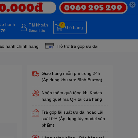
✕
bảo hành
Tài khoản
0
Giỏ hàng
779
Đăng nhập
ảo hành chính hãng
Hỗ trợ trả góp ưu đãi
Giao hàng miễn phí trong 24h
(Áp dụng khu vực Bình Bương)
Nhận thêm quà tặng khi Khách
hàng quét mã QR tại cửa hàng
Trả góp lãi suất ưu đãi hoặc Lãi
suất 0% (Áp dụng tùy model sản
phẩm)
Hàng chính hãng - Bảo hành tại