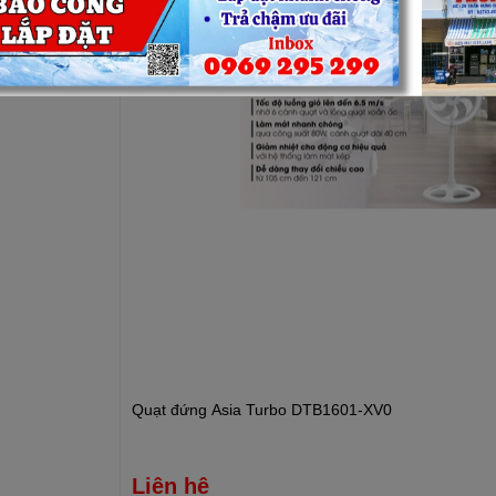
 công nghệ Dual Cooling System
 giữa thiết kế và hiệu suất, mà còn đi kèm với motor mạnh mẽ
tem. Điều này đảm bảo rằng quạt có tuổi thọ cao, hoạt động ổn
ức.
 bỉ, nan lồng kín khít an toàn
gia công tiên tiến, lồng quạt của quạt đứng Asia VY629890 được
tăng độ bền cho sản phẩm mà còn đảm bảo an toàn tuyệt đối cho
gia đình có trẻ em.
Quạt đứng Asia Turbo DTB1601-XV0
Liên hệ