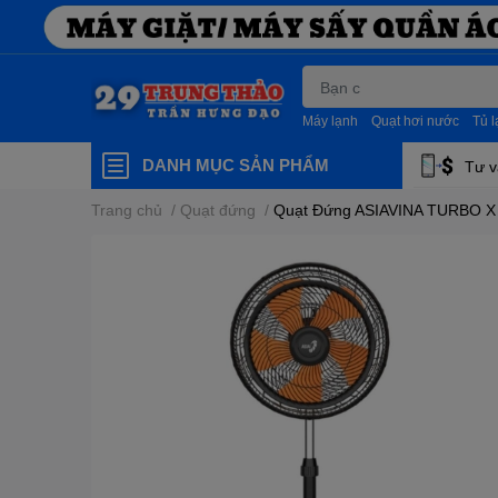
Máy lạnh
Quạt hơi nước
Tủ 
DANH MỤC SẢN PHẨM
Tư v
Trang chủ
/
Quạt đứng
/
Quạt Đứng ASIAVINA TURBO X