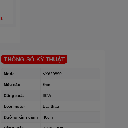
O
.
THÔNG SỐ KỸ THUẬT
Model
VY629890
Màu sắc
Đen
Công suất
80W
Loại motor
Bạc thau
Đường kính cánh
40cm
Dòng điện
220V-50Hz