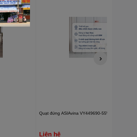
Quạt đứng ASIAvina VY449690-55W
Liên hệ