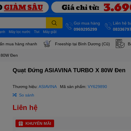
Gọi mua hàng
Liên hệ 
0969295299
0833679
lạnh
Máy lọc nước
Tivi
Máy giặt
ấn mua hàng nhanh
Freeship tại Bình Dương (Cũ)
B
 80W Đen
Quạt Đứng ASIAVINA TURBO X 80W Đen
Thương hiệu:
ASIAVINA
Mã sản phẩm:
VY629890
So sánh
Liên hệ
KHUYẾN MÃI