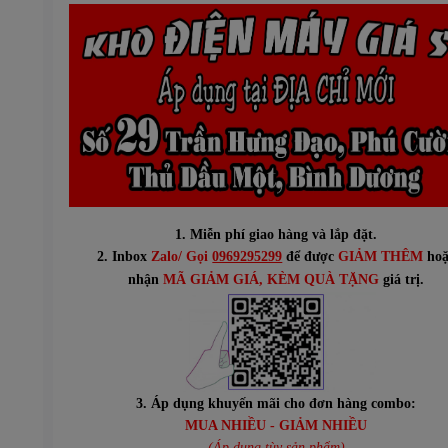
1. Miễn phí giao hàng và lắp đặt.
2. Inbox
Zalo/ Gọi
0969295299
để được
GIẢM THÊM
hoặ
n
hận
MÃ GIẢM GIÁ
, KÈM QUÀ TẶNG
giá trị.
3. Áp dụng khuyến mãi cho đơn hàng combo:
MUA NHIỀU - GIẢM NHIỀU
(Áp dụng tùy sản phẩm)