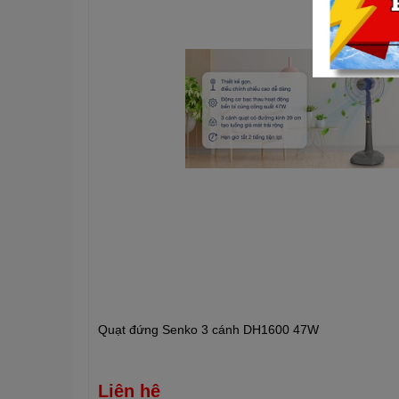
Motor hoạt động bền bỉ với
Quạt Asia VY629890 không chỉ là sự kết hợp hoàn hảo
được trang bị công nghệ làm mát kép Dual Cooling Sys
định và mát mẻ dài lâu, không gây ra tiếng ồn phiền ph
Lồng quạt nhựa cao cấp, bền
Được thiết kế với chất liệu nhựa cao cấp và kỹ thuật 
thiết kế vững chắc và kín khít. Điều này không chỉ 
bạn và gia đình trong quá trình sử dụng, nhất là những 
Quạt đứng Senko 3 cánh DH1600 47W
Liên hệ