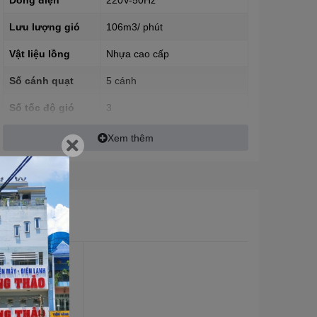
Lưu lượng gió
106m3/ phút
Vật liệu lồng
Nhựa cao cấp
Số cánh quạt
5 cánh
Số tốc độ gió
3
Điều chỉnh tốc
Xem thêm
Nút vặn
độ
Xuất xứ
Việt Nam