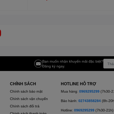
Bạn muốn nhận khuyến mãi đặc biệt?
Đăng ký ngay.
CHÍNH SÁCH
HOTLINE HỖ TRỢ
Chính sách bảo mật
Mua hàng:
0969295299
(7h30-2
Chính sách vận chuyển
Bảo hành:
02743858284
(8h-20
Chính sách đổi trả
Hotline:
0969295299
(7h30-21h)
Chính sách thanh toán