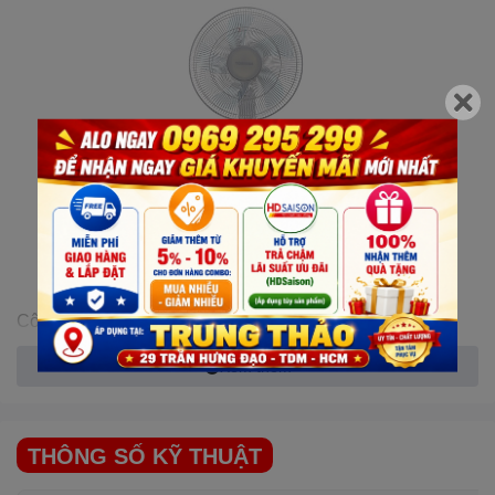
Công suất 60W, 5 cánh quạt với đường kính tới 40 cm
giúp tạo làn gió trải rộng, làm mát nhanh
Xem thêm
THÔNG SỐ KỸ THUẬT