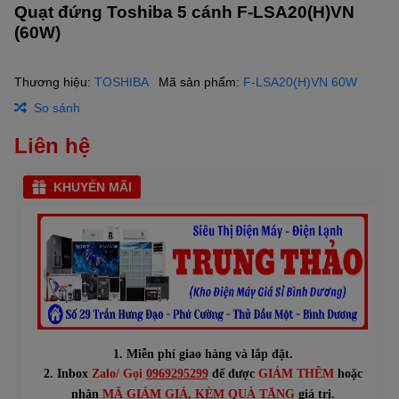
Quạt đứng Toshiba 5 cánh F-LSA20(H)VN
(60W)
Thương hiệu:
TOSHIBA
Mã sản phẩm:
F-LSA20(H)VN 60W
So sánh
Liên hệ
KHUYẾN MÃI
1. Miễn phí giao hàng và lắp đặt.
2. Inbox
Zalo/ Gọi
0969295299
để được
GIẢM THÊM
hoặc
n
hận
MÃ GIẢM GIÁ
, KÈM QUÀ TẶNG
giá trị.