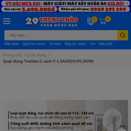
0
0
Máy lạnh
Quạt hơi nước
Tủ lạnh
Máy lọc nước
Tivi
Máy giặt
Trang chủ
/
Quạt đứng
/
Quạt đứng Toshiba 5 cánh F-LSA20(H)VN (60W)