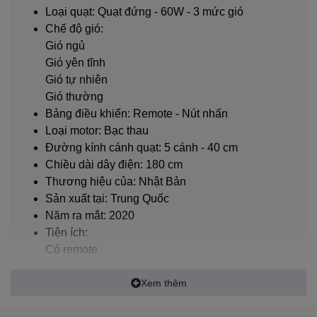
Loại quạt: Quạt đứng - 60W - 3 mức gió
Chế độ gió:
Gió ngủ
Gió yên tĩnh
Gió tự nhiên
Gió thường
Bảng điều khiển: Remote - Nút nhấn
Bảng điều khiển nút nhấn có màn hình hiển thị giúp quan
Loại motor:
Bạc thau
sát và điều chỉnh chế độ dễ dàng
Đường kính cánh quạt: 5 cánh - 40 cm
Với chế độ hẹn giờ tối đa đến 7.5 tiếng cùng 4 chế độ gió
Chiều dài dây điện: 180 cm
thường, gió tự nhiên, yên tĩnh và chế độ ngủ sẽ đáp ứng
Thương hiệu của: Nhật Bản
tối đa nhu cầu sử dụng của gia đình.
Sản xuất tại: Trung Quốc
Năm ra mắt: 2020
Tiện ích:
Có remote
Hẹn giờ tắt
Điều chỉnh được chiều cao
Xem thêm
Lồng quạt có khe hở nan quạt nhỏ
Kích thước, khối lượng: Ngang 40 cm - Cao 113 - 133